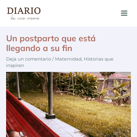
Un postparto que está
llegando a su fin
Deja un comentario
/
Maternidad
,
Historias que
inspiran